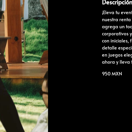
Descripció
¡Eleva tu eve
nuestra renta
agrega un toq
corporativos 
con iniciales,
detalle especi
en juegos ele
ahora y lleva 
950 MXN