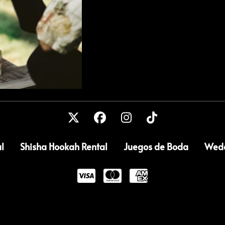
l
Shisha Hookah Rental
Juegos de Boda
Wedd